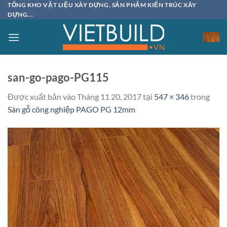
Bỏ
TỔNG KHO VẬT LIỆU XÂY DỰNG, SẢN PHẨM KIẾN TRÚC XÂY
DỰNG...
qua
nội
dung
san-go-pago-PG115
Được xuất bản vào
Tháng 11 20, 2017
tại
547 × 346
trong
Sàn gỗ công nghiệp PAGO PG 12mm