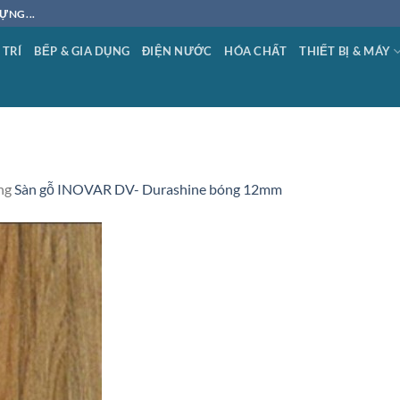
ỰNG...
 TRÍ
BẾP & GIA DỤNG
ĐIỆN NƯỚC
HÓA CHẤT
THIẾT BỊ & MÁY
ng
Sàn gỗ INOVAR DV- Durashine bóng 12mm