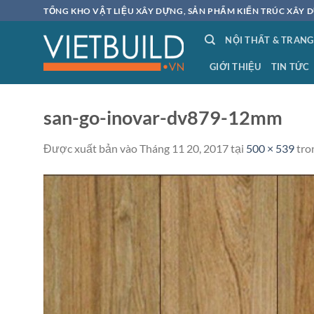
Bỏ
TỔNG KHO VẬT LIỆU XÂY DỰNG, SẢN PHẨM KIẾN TRÚC XÂY D
qua
NỘI THẤT & TRANG
nội
dung
GIỚI THIỆU
TIN TỨC
san-go-inovar-dv879-12mm
Được xuất bản vào
Tháng 11 20, 2017
tại
500 × 539
tro