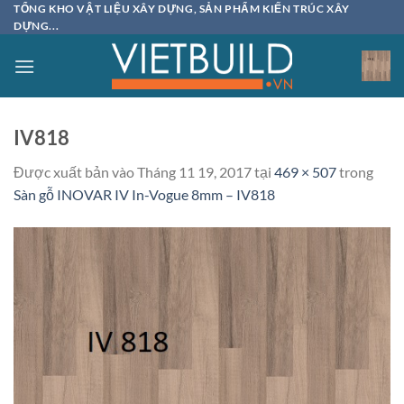
Bỏ
TỔNG KHO VẬT LIỆU XÂY DỰNG, SẢN PHẨM KIẾN TRÚC XÂY
DỰNG...
qua
nội
dung
IV818
Được xuất bản vào
Tháng 11 19, 2017
tại
469 × 507
trong
Sàn gỗ INOVAR IV In-Vogue 8mm – IV818