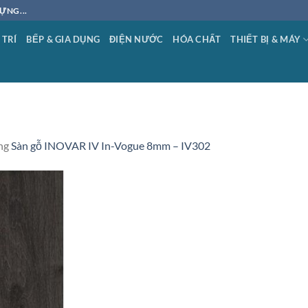
ỰNG...
 TRÍ
BẾP & GIA DỤNG
ĐIỆN NƯỚC
HÓA CHẤT
THIẾT BỊ & MÁY
ng
Sàn gỗ INOVAR IV In-Vogue 8mm – IV302