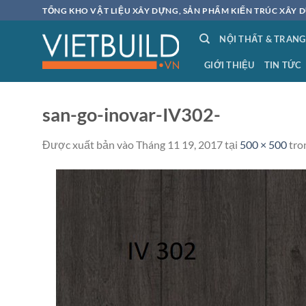
Bỏ
TỔNG KHO VẬT LIỆU XÂY DỰNG, SẢN PHẨM KIẾN TRÚC XÂY D
qua
NỘI THẤT & TRANG
nội
dung
GIỚI THIỆU
TIN TỨC
san-go-inovar-IV302-
Được xuất bản vào
Tháng 11 19, 2017
tại
500 × 500
tro