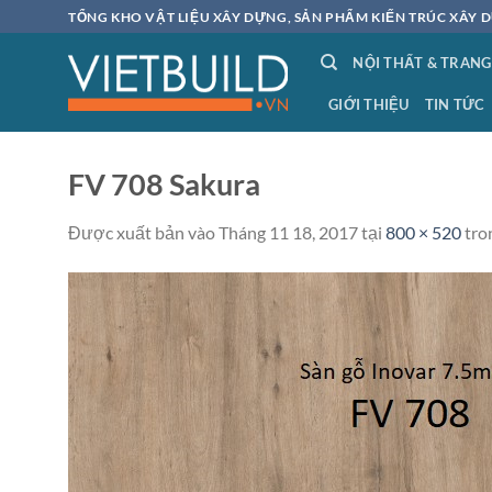
Bỏ
TỔNG KHO VẬT LIỆU XÂY DỰNG, SẢN PHẨM KIẾN TRÚC XÂY D
qua
NỘI THẤT & TRANG
nội
dung
GIỚI THIỆU
TIN TỨC
FV 708 Sakura
Được xuất bản vào
Tháng 11 18, 2017
tại
800 × 520
tro