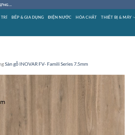
ỰNG...
 TRÍ
BẾP & GIA DỤNG
ĐIỆN NƯỚC
HÓA CHẤT
THIẾT BỊ & MÁY
ng
Sàn gỗ INOVAR FV- Famili Series 7.5mm