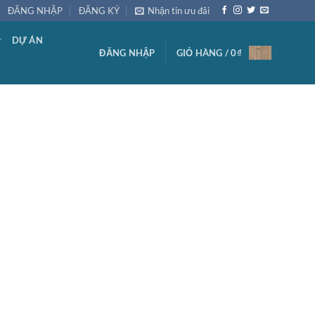
ĐĂNG NHẬP
ĐĂNG KÝ
Nhận tin ưu đãi
DỰ ÁN
ĐĂNG NHẬP
GIỎ HÀNG /
0
₫