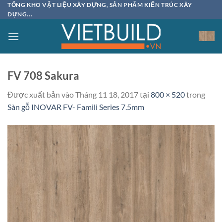
Bỏ
TỔNG KHO VẬT LIỆU XÂY DỰNG, SẢN PHẨM KIẾN TRÚC XÂY
DỰNG...
qua
nội
dung
FV 708 Sakura
Được xuất bản vào
Tháng 11 18, 2017
tại
800 × 520
trong
Sàn gỗ INOVAR FV- Famili Series 7.5mm