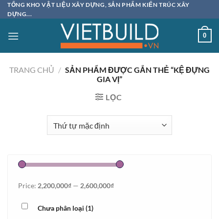
Bỏ
TỔNG KHO VẬT LIỆU XÂY DỰNG, SẢN PHẨM KIẾN TRÚC XÂY
DỰNG...
qua
nội
0
dung
TRANG CHỦ
/
SẢN PHẨM ĐƯỢC GẮN THẺ “KỆ ĐỰNG
GIA VỊ”
LỌC
Price:
2,200,000₫
—
2,600,000₫
Chưa phân loại
(1)