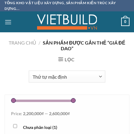
Bỏ
TỔNG KHO VẬT LIỆU XÂY DỰNG, SẢN PHẨM KIẾN TRÚC XÂY
DỰNG...
qua
nội
0
dung
TRANG CHỦ
/
SẢN PHẨM ĐƯỢC GẮN THẺ “GIÁ ĐỂ
DAO”
LỌC
Price:
2,200,000₫
—
2,600,000₫
Chưa phân loại
(1)