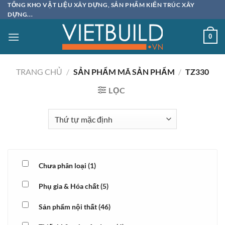
Bỏ
TỔNG KHO VẬT LIỆU XÂY DỰNG, SẢN PHẨM KIẾN TRÚC XÂY
DỰNG...
qua
nội
0
dung
TRANG CHỦ
/
SẢN PHẨM MÃ SẢN PHẨM
/
TZ330
LỌC
Chưa phân loại
(1)
Phụ gia & Hóa chất
(5)
Sản phẩm nội thất
(46)