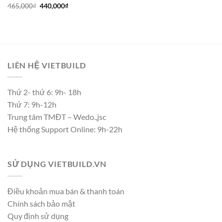
Giá
Giá
465,000
₫
440,000
₫
gốc
hiện
là:
tại
465,000₫.
là:
440,000₫.
LIÊN HỆ VIETBUILD
Thứ 2- thứ 6: 9h- 18h
Thứ 7: 9h-12h
Trung tâm TMĐT – Wedo.,jsc
Hệ thống Support Online: 9h-22h
SỬ DỤNG VIETBUILD.VN
Điều khoản mua bán & thanh toán
Chính sách bảo mật
Quy định sử dụng