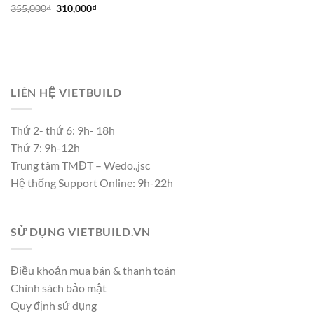
Giá
Giá
355,000
₫
310,000
₫
gốc
hiện
là:
tại
355,000₫.
là:
310,000₫.
LIÊN HỆ VIETBUILD
Thứ 2- thứ 6: 9h- 18h
Thứ 7: 9h-12h
Trung tâm TMĐT – Wedo.,jsc
Hệ thống Support Online: 9h-22h
SỬ DỤNG VIETBUILD.VN
Điều khoản mua bán & thanh toán
Chính sách bảo mật
Quy định sử dụng