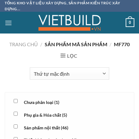
Bỏ
TỔNG KHO VẬT LIỆU XÂY DỰNG, SẢN PHẨM KIẾN TRÚC XÂY
DỰNG...
qua
nội
0
dung
TRANG CHỦ
/
SẢN PHẨM MÃ SẢN PHẨM
/
MF770
LỌC
Chưa phân loại
(1)
Phụ gia & Hóa chất
(5)
Sản phẩm nội thất
(46)