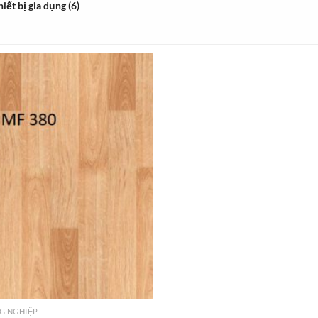
hiết bị gia dụng
(6)
Add to
wishlist
G NGHIỆP