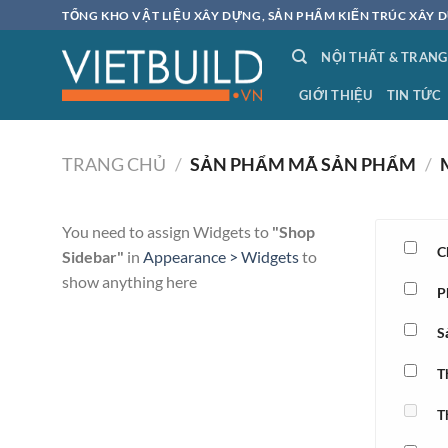
Bỏ
TỔNG KHO VẬT LIỆU XÂY DỰNG, SẢN PHẨM KIẾN TRÚC XÂY D
qua
NỘI THẤT & TRANG
nội
dung
GIỚI THIỆU
TIN TỨC
TRANG CHỦ
/
SẢN PHẨM MÃ SẢN PHẨM
/
You need to assign Widgets to
"Shop
C
Sidebar"
in
Appearance > Widgets
to
show anything here
P
S
T
T