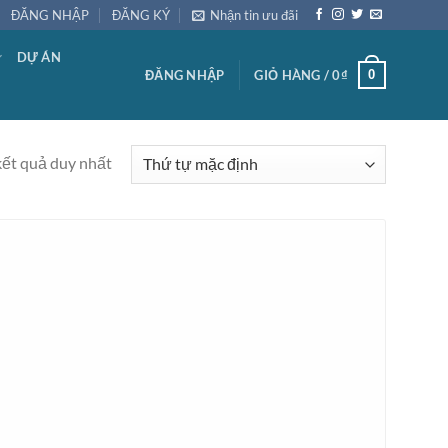
ĐĂNG NHẬP
ĐĂNG KÝ
Nhận tin ưu đãi
DỰ ÁN
0
ĐĂNG NHẬP
GIỎ HÀNG /
0
₫
kết quả duy nhất