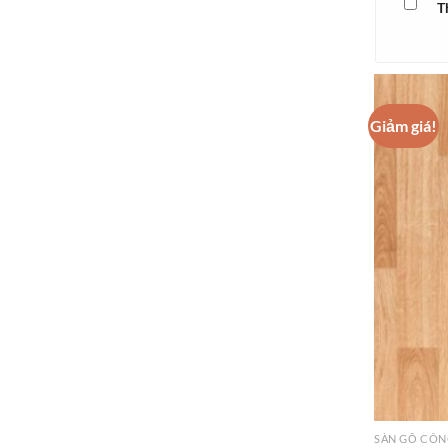
T
Giảm giá!
SÀN GỖ CÔN