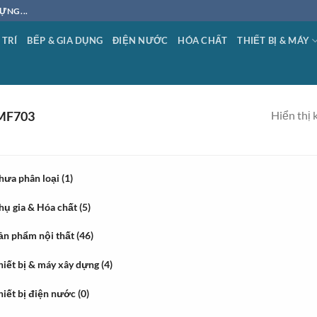
ỰNG...
 TRÍ
BẾP & GIA DỤNG
ĐIỆN NƯỚC
HÓA CHẤT
THIẾT BỊ & MÁY
Hiển thị 
MF703
hưa phân loại
(1)
hụ gia & Hóa chất
(5)
ản phẩm nội thất
(46)
hiết bị & máy xây dựng
(4)
hiết bị điện nước
(0)