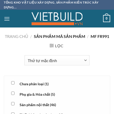
Bỏ
TỔNG KHO VẬT LIỆU XÂY DỰNG, SẢN PHẨM KIẾN TRÚC XÂY
DỰNG...
qua
nội
0
dung
TRANG CHỦ
/
SẢN PHẨM MÃ SẢN PHẨM
/
MF FR991
LỌC
Chưa phân loại
(1)
Phụ gia & Hóa chất
(5)
Sản phẩm nội thất
(46)