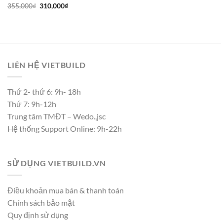
Giá
Giá
355,000
₫
310,000
₫
gốc
hiện
là:
tại
355,000₫.
là:
310,000₫.
LIÊN HỆ VIETBUILD
Thứ 2- thứ 6: 9h- 18h
Thứ 7: 9h-12h
Trung tâm TMĐT – Wedo.,jsc
Hệ thống Support Online: 9h-22h
SỬ DỤNG VIETBUILD.VN
Điều khoản mua bán & thanh toán
Chính sách bảo mật
Quy định sử dụng