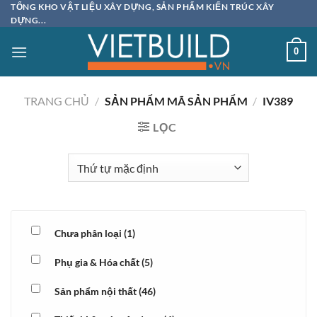
Bỏ
TỔNG KHO VẬT LIỆU XÂY DỰNG, SẢN PHẨM KIẾN TRÚC XÂY
DỰNG...
qua
nội
0
dung
TRANG CHỦ
/
SẢN PHẨM MÃ SẢN PHẨM
/
IV389
LỌC
Chưa phân loại
(1)
Phụ gia & Hóa chất
(5)
Sản phẩm nội thất
(46)